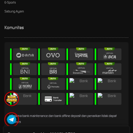
E-Sports
Sabung Ayam
Komunitas
* Selama bank maintenance dan bank offline deposit dan penarikan tidak dapat
diproses