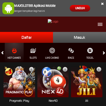
×
MAXSLOT88 Aplikasi Mobile
UNDUH
Jangan tampilkan lagi hari ini
Daftar
Masuk
HOT GAMES
SLOTS
LIVE CASINO
RACE
TOGEL
OL
i
i
i
Pragmatic Play
Nex4D
Jili