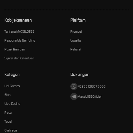
Kebijaksanaan
Platform
Tentang MAXSLOT88
Promosi
Responsible Gambling
Loyalty
Pusat Bantuan
Referral
Syarat dan Ketentuan
Kategori
Dukungan
Hot Games
+6285136075063
Slots
Maxslot88Official
Live Casino
Race
Togel
Olahraga