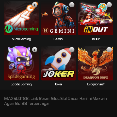
i
i
i
MicroGaming
Gemini
InOut
i
i
i
Spade Gaming
Joker
Dragoonsoft
MAXSLOT88: Link Resmi Situs Slot Gacor Hari Ini Maxwin
Agen Slot88 Terpercaya