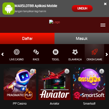
×
MAXSLOT88 Aplikasi Mobile
UNDUH
Jangan tampilkan lagi hari ini
Daftar
Masuk
S
LIVE CASINO
RACE
TOGEL
OLAHRAGA
CRASH GAME
i
i
i
PP Casino
Aviator
Smartsoft