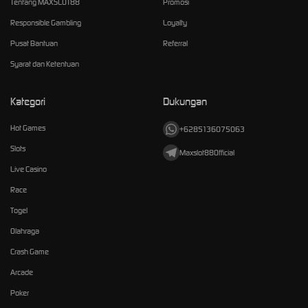
Tentang MAXSLOT88
Promosi
Responsible Gambling
Loyalty
Pusat Bantuan
Referral
Syarat dan Ketentuan
Kategori
Dukungan
Hot Games
+6285136075063
Slots
Maxslot88Official
Live Casino
Race
Togel
Olahraga
Crash Game
Arcade
Poker